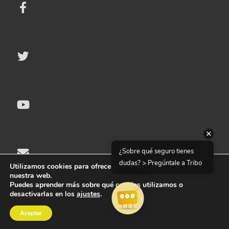
✕
¿Sobre qué seguro tienes
dudas? > Pregúntale a Tribo
Utilizamos cookies para ofrecerte la mejor experiencia en
nuestra web.
Puedes aprender más sobre qué cookies utilizamos o
desactivarlas en los
ajustes
.
© 2025 Seguripedia | Todos los derechos reservados
Aceptar