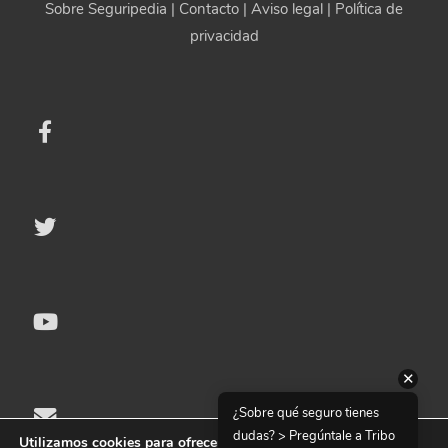
Sobre Seguripedia
|
Contacto
|
Aviso legal
|
Política de
privacidad
✕
¿Sobre qué seguro tienes
dudas? > Pregúntale a Tribo
Utilizamos cookies para ofrecerte la mejor experiencia en