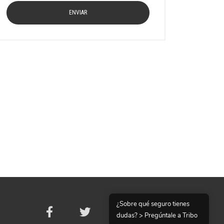
¿Sobre qué seguro tienes
dudas? > Pregúntale a Tribo